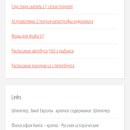
Саус парк скачать 17 сезон торрент
Астровитянка 2 теория катастрофы аудиокнига
Моды для фифа 07
Расписание автобуса 500 э рыбинск
Расписание поездов из с петербурга
Links
Шпенглер, Закат Европы : краткое содержание. Шпенглер.
Философия Канта – кратко - Русская историческая