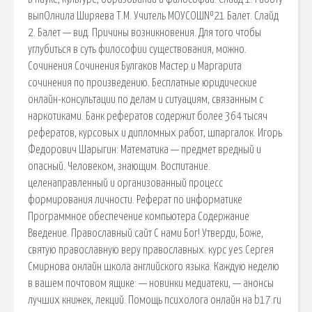
выпОлнила Ширяева Т.М. Учитель МОУСОШ№21 Балет. Слайд
2. Балет — вид. Причины возникновения. Для того чтобы
углубиться в суть философии существования, можно.
Сочинения Сочинения Булгаков Мастер и Маргарита
сочинения по произведению. Бесплатные юридические
онлайн-консультации по делам и ситуациям, связанным с
наркотиками. Банк рефератов содержит более 364 тысяч
рефератов, курсовых и дипломных работ, шпаргалок. Игорь
Федорович Шарыгин: Математика — предмет вредный и
опасный. Человеком, знающим. Воспитание.
целенаправленный и организованный процесс
формирования личности. Реферат по информатике
Программное обеспечение компьютера Содержание
Введение. Православный сайт С нами Бог! Утверди, Боже,
святую православную веру православных. курс yes Сергея
Смирнова онлайн школа английского языка. Каждую неделю
в вашем почтовом ящике: — новинки медиатеки, — анонсы
лучших книжек, лекций. Помощь психолога онлайн на b17.ru