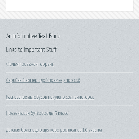
An Informative Text Blurb
Links to Important Stuff
Фильм приезжая торрент
Серийный номер адоб премьер про cs6
Расписание автобусов никулино солнечногорск
Презентация бутерброды 5 класс
Детская больница в щелково расписание 10 участка