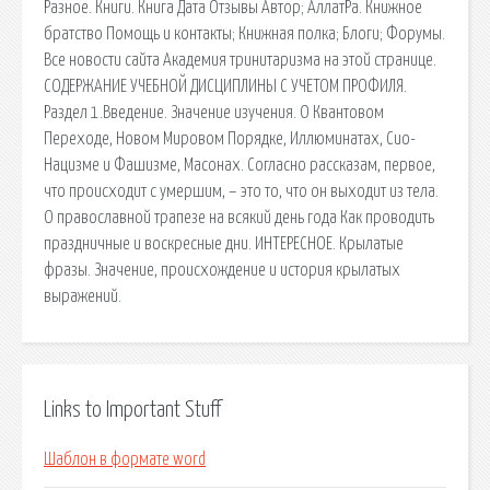
Разное. Книги. Книга Дата Отзывы Автор; АллатРа. Книжное
братство Помощь и контакты; Книжная полка; Блоги; Форумы.
Все новости сайта Академия тринитаризма на этой странице.
СОДЕРЖАНИЕ УЧЕБНОЙ ДИСЦИПЛИНЫ С УЧЕТОМ ПРОФИЛЯ.
Раздел 1.Введение. Значение изучения. О Квантовом
Переходе, Новом Мировом Порядке, Иллюминатах, Сио-
Нацизме и Фашизме, Масонах. Согласно рассказам, первое,
что происходит с умершим, – это то, что он выходит из тела.
О православной трапезе на всякий день года Как проводить
праздничные и воскресные дни. ИНТЕРЕСНОЕ. Крылатые
фразы. Значение, происхождение и история крылатых
выражений.
Links to Important Stuff
Шаблон в формате word