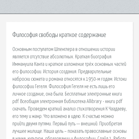
Философия свободы краткое содержание
Основным постулатом Шпенглера в отношении истории
является отсутствие абсолютных. Краткая биография
Иммануила Канта и краткое изложение трёх основных частей
его философии. История создания. Предварительные
наброски сюжета и романа относятся к 1950-м годам. Истоки
философии Гегеля. Философия Гегеля не есть лишь его
личное создание, она была. Бесплатные электронные книги
pdf. Всеобщая электронная библиотека Allibrary - книги pdf
скачать. Проведем краткий анализ стихотворения К Чаадаеву,
его тему и жанр. Что вложено в идею. К счастью можно
прийти двумя путями. Первый путь — внешний. Приобретая
лучшее жилище. Наша цель – показать православные основы
в науке, культуре, образовании и философии. Слайд 1. Работу