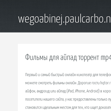
wegoabinej.paulcarbo.n
Фильмы для айпад торрент mp
Первый и самый быстрый онлайн кинотеатр для телефон
можете смотреть фильмы онлайн. Дорогие гости hqtor.
айфон, андроид или айпад (iPad, iPhone, Android) в х
посетители нашего сайта, у нас предоставлены только л
становится идеальным местом для тех, кто ищет доказа