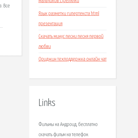
мальчиков стрелялки
. Все
Язык разметки гипертекста html
презентация
t…
Скачать минус песни песня первой
любви
Ориджин техподдержка онлайн чат
Links
Фильмы на Андроид, бесплатно
скачать фильм на телефон.