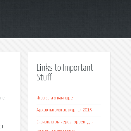
Links to Important
Stuff
оне
Игра сага о вампире
Архив патологии журнал 2015
Скачать игры через торрент для
СТ