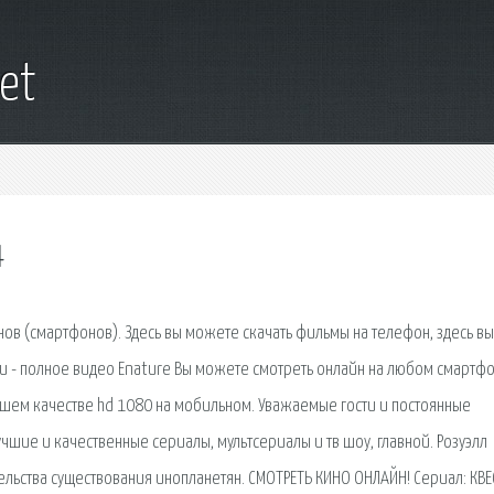
et
4
ов (смартфонов). Здесь вы можете скачать фильмы на телефон, здесь вы
ru - полное видео Enature Вы можете смотреть онлайн на любом смартф
орошем качестве hd 1080 на мобильном. Уважаемые гости и постоянные
учшие и качественные сериалы, мультсериалы и тв шоу, главной. Розуэлл
тельства существования инопланетян. СМОТРЕТЬ КИНО ОНЛАЙН! Сериал: КВЕ