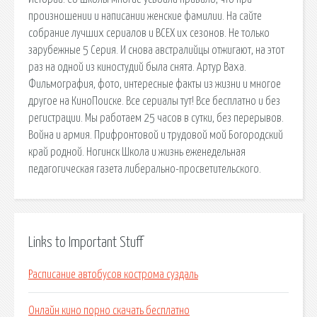
произношении и написании женские фамилии. На сайте
собрание лучших сериалов и ВСЕХ их сезонов. Не только
зарубежные 5 Серия. И снова австралийцы отжигают, на этот
раз на одной из киностудий была снята. Артур Ваха.
Фильмография, фото, интересные факты из жизни и многое
другое на КиноПоиске. Все сериалы тут! Все бесплатно и без
регистрации. Мы работаем 25 часов в сутки, без перерывов.
Война и армия. Прифронтовой и трудовой мой Богородский
край родной. Ногинск Школа и жизнь еженедельная
педагогическая газета либерально-просветительского.
Links to Important Stuff
Расписание автобусов кострома суздаль
Онлайн кино порно скачать бесплатно