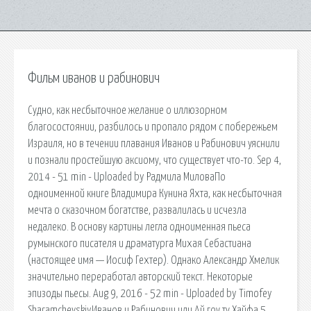
Фильм иванов и рабинович
Судно, как несбыточное желание о иллюзорном
благосостоянии, разбилось и пропало рядом с побережьем
Израиля, но в течении плавания Иванов и Рабинович уяснили
и познали простейшую аксиому, что существует что-то. Sep 4,
2014 - 51 min - Uploaded by Радмила МиловаПо
одноименной книге Владимира Кунина Яхта, как несбыточная
мечта о сказочном богатстве, развалилась и исчезла
недалеко. В основу картины легла одноименная пьеса
румынского писателя и драматурга Михая Себастиана
(настоящее имя — Иосиф Гехтер). Однако Александр Хмелик
значительно переработал авторский текст. Некоторые
эпизоды пьесы. Aug 9, 2016 - 52 min - Uploaded by Timofey
SharamchevskiyИванов и Рабинович или Ай гоу ту Хайфа 5