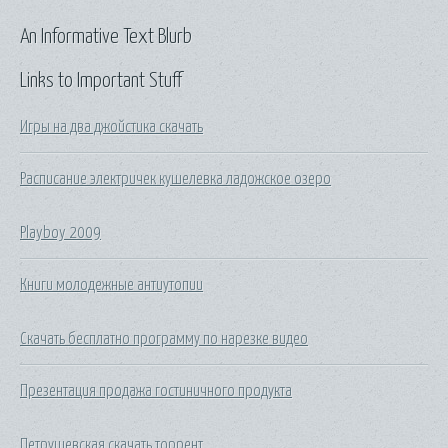
An Informative Text Blurb
Links to Important Stuff
Игры на два джойстика скачать
Расписание электричек кушелевка ладожское озеро
Playboy 2009
Книги молодежные антиутопии
Скачать бесплатно программу по нарезке видео
Презентация продажа гостиничного продукта
Петрушевская скачать торрент