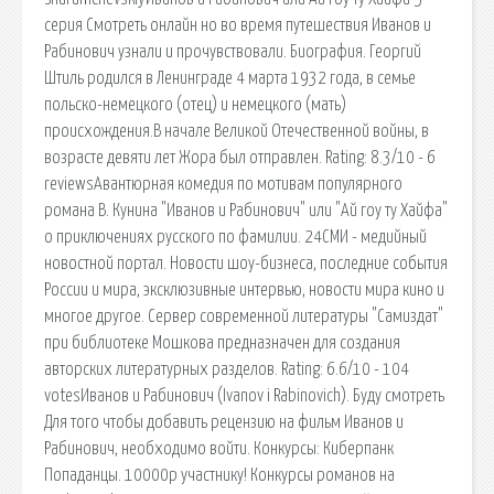
серия Смотреть онлайн но во время путешествия Иванов и
Рабинович узнали и прочувствовали. Биография. Георгий
Штиль родился в Ленинграде 4 марта 1932 года, в семье
польско-немецкого (отец) и немецкого (мать)
происхождения.В начале Великой Отечественной войны, в
возрасте девяти лет Жора был отправлен. Rating: 8.3/10 - 6
reviewsАвантюрная комедия по мотивам популярного
романа В. Кунина "Иванов и Рабинович" или "Ай гоу ту Хайфа"
о приключениях русского по фамилии. 24СМИ - медийный
новостной портал. Новости шоу-бизнеса, последние события
России и мира, эксклюзивные интервью, новости мира кино и
многое другое. Сервер современной литературы "Самиздат"
при библиотеке Мошкова предназначен для создания
авторских литературных разделов. Rating: 6.6/10 - 104
votesИванов и Рабинович (Ivanov i Rabinovich). Буду смотреть
Для того чтобы добавить рецензию на фильм Иванов и
Рабинович, необходимо войти. Конкурсы: Киберпанк
Попаданцы. 10000р участнику! Конкурсы романов на