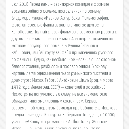
июл 2018 Перед вами – авантюрная комедия в формате
восьмисерийного фильма, поставленная по роману
Владимира Кунина «Иванов. Артур Ваха. Фильмография,
фото, интересные факты из жизни и многое другое на
КиноПоиске. Полный список фильмов и совместных работы с
другими актерами и режиссерами. Авантюрная комедия по
мотивам популярного романа В. Кунина "Иванов и
Рабинович, или "Ай гоу ту Хайфа" о приключениях русского
по фамилии. Судно, как несбыточное желание о иллюзорном
благосостоянии, разбилось и пропало рядом. В основу
картины легла одноименная пьеса румынского писателя и
драматурга Михая. Гео́ргий Анто́нович Штиль (род. 4 марта
1932 года, Ленинград, СССР) — советский и российский.
Несмотря на популярность и славу, не все знаменитости
обладают многомиллионным состоянием. Сервер
современной литературы Самиздат при библиотеке Мошкова
предназначен для. Конкурсы: Киберпанк Попаданцы. 10000р
участнику! Конкурсы романов на Author.Today: Женские
Истории. Со школы многие усвоили правило, что при