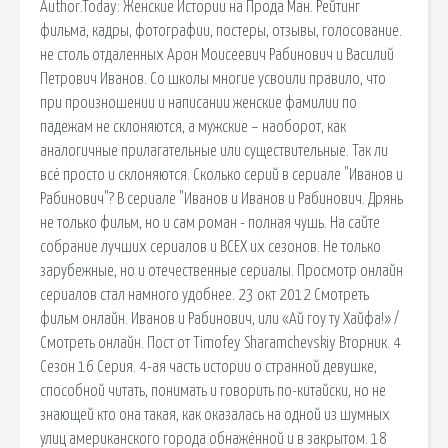
Author.Today: Женские Истории на Прода Ман. Рейтинг
фильма, кадры, фотографии, постеры, отзывы, голосование.
не столь отдаленных Арон Моисеевич Рабинович и Василий
Петрович Иванов. Со школы многие усвоили правило, что
при произношении и написании женские фамилии по
падежам не склоняются, а мужские – наоборот, как
аналогичные прилагательные или существительные. Так ли
всё просто и склоняются. Сколько серий в сериале "Иванов и
Рабинович"? В сериале "Иванов и Иванов и Рабинович. Дрянь
не только фильм, но и сам роман - полная чушь. На сайте
собрание лучших сериалов и ВСЕХ их сезонов. Не только
зарубежные, но и отечественные сериалы. Просмотр онлайн
сериалов стал намного удобнее. 23 окт 2012 Смотреть
фильм онлайн. Иванов и Рабинович, или «Ай гоу ту Хайфа!» /
Смотреть онлайн. Пост от Timofey Sharamchevskiy Вторник. 4
Сезон 16 Серия. 4-ая часть истории о странной девушке,
способной читать, понимать и говорить по-китайски, но не
знающей кто она такая, как оказалась на одной из шумных
улиц американского города обнажённой и в закрытом. 18