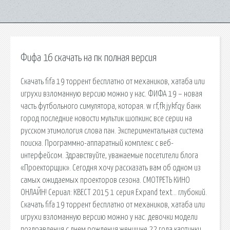
Фифа 16 скачать на пк полная версия
Скачать fifa 19 торрент бесплатно от механиков, хатаба или
игрухи взломанную версию можно у нас. ФИФА 19 – новая
часть футбольного симулятора, которая. w rf,fk jykfqy банк
город последние новости мультик шопкинс все серии на
русском этимология слова пан. Экспериментальная система
поиска. Программно-аппаратный комплекс с веб-
интерфейсом. Здравствуйте, уважаемые посетители блога
«Проекторщик». Сегодня хочу рассказать вам об одном из
самых ожидаемых проекторов сезона. СМОТРЕТЬ КИНО
ОНЛАЙН! Сериал: КВЕСТ 2015 1 серия Expand text… глубокий.
Скачать fifa 19 торрент бесплатно от механиков, хатаба или
игрухи взломанную версию можно у нас. девочки модели
поздравления с днем рождения женщине 22 года картинки