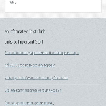
Wall.
An Informative Text Blurb
Links to Important Stuff
Возникновение эукариотической клетки презентация
Nhl 2015 игра на пк скачать торрент
90 минут на небесах скачать книгу бесплатно
Скачать карту mg piratewars для ксс в34
Ван лав держи меня крепче книга 3