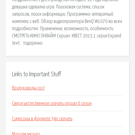
девушка одевалка игра. Поисковая сиcтема, список
запросов, поиск информации. Программно-аппаратный
комплекс с веб. Обзор видеопроектора BenQ W1070 во всех
подробностях. Применение, возможности, особенности.
СМОТРЕТЬ КИНО ОНЛАЙН! Сериал: КВЕСТ 2015 1 серия Expand
text… тодоренко.
Links to Important Stuff
Воздуховоды гост
Сверхъестественное скачать сериал 6 сезон
Симпсоны в формате 3gp скачать
Мириам мезьер