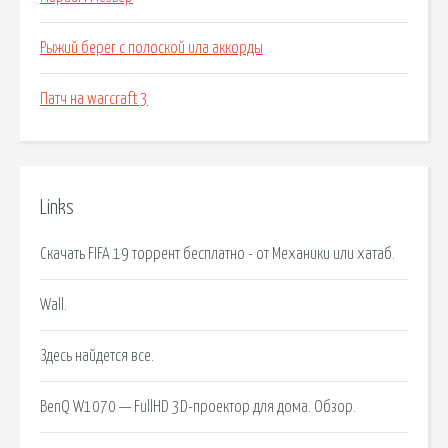
Рыжий берег с полоской ила аккорды
Патч на warcraft 3
Links
Скачать FIFA 19 торрент бесплатно - от Механики или хатаб.
Wall.
Здесь найдется все.
BenQ W1070 — FullHD 3D-проектор для дома. Обзор.