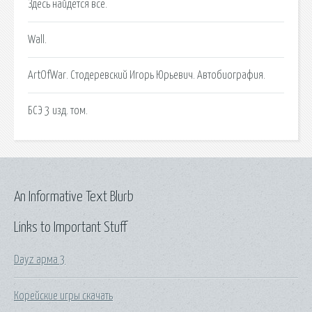
Здесь найдется все.
Wall.
ArtOfWar. Стодеревский Игорь Юрьевич. Автобиография.
БСЭ 3 изд. том.
An Informative Text Blurb
Links to Important Stuff
Dayz арма 3
Корейские игры скачать