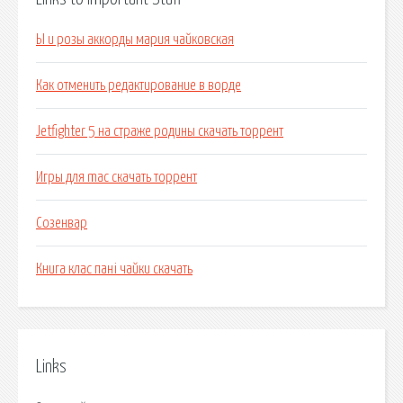
Ы и розы аккорды мария чайковская
Как отменить редактирование в ворде
Jetfighter 5 на страже родины скачать торрент
Игры для mac скачать торрент
Созенвар
Книга клас пані чайки скачать
Links