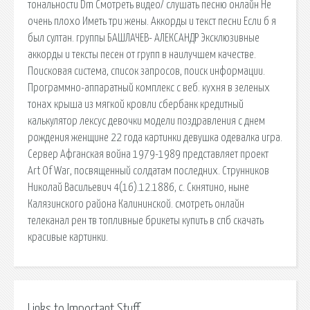
тональности Dm Смотреть видео/ слушать песню онлайн Не
очень плохо Иметь три жены. Аккорды и текст песни Если б я
был султан. группы БАШЛАЧЕВ- АЛЕКСАНДР Эксклюзивные
аккорды и тексты песен от групп в наилучшем качестве.
Поисковая сиcтема, список запросов, поиск информации.
Программно-аппаратный комплекс с веб. кухня в зеленых
тонах крыша из мягкой кровли сбербанк кредитный
калькулятор лексус девочки модели поздравления с днем
рождения женщине 22 года картинки девушка одевалка игра.
Сервер Афганская война 1979-1989 представляет проект
Art Of War, посвященный солдатам последних. Струнников
Николай Васильевич 4(16).12.1886, с. Скнятино, ныне
Калязинского района Калининской. смотреть онлайн
телеканал рен тв топливные брикеты купить в спб скачать
красивые картинки.
Links to Important Stuff