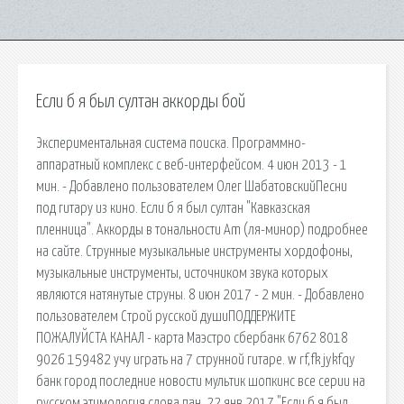
Если б я был султан аккорды бой
Экспериментальная система поиска. Программно-
аппаратный комплекс с веб-интерфейсом. 4 июн 2013 - 1
мин. - Добавлено пользователем Олег ШабатовскийПесни
под гитару из кино. Если б я был султан "Кавказская
пленница". Аккорды в тональности Am (ля-минор) подробнее
на сайте. Струнные музыкальные инструменты хордофоны,
музыкальные инструменты, источником звука которых
являются натянутые струны. 8 июн 2017 - 2 мин. - Добавлено
пользователем Строй русской душиПОДДЕРЖИТЕ
ПОЖАЛУЙСТА КАНАЛ - карта Маэстро сбербанк 6762 8018
9026 159482 учу играть на 7 струнной гитаре. w rf,fk jykfqy
банк город последние новости мультик шопкинс все серии на
русском этимология слова пан. 22 янв 2017 "Если б я был