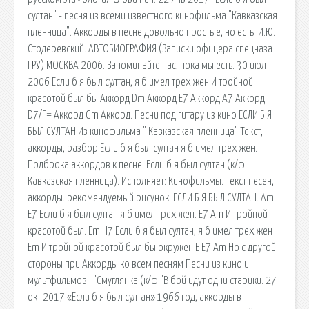
султан" - песня из всеми известного кинофильма "Кавказская
пленница". Аккорды в песне довольно простые, но есть. И.Ю.
Стодеревский. АВТОБИОГРАФИЯ (Записки офицера спецназа
ГРУ) МОСКВА 2006. Запоминайте нас, пока мы есть. 30 июл
2006 Если б я был султан, я б имел трех жен И тройной
красотой был бы Аккорд Dm Аккорд E7 Аккорд A7 Аккорд
D7/F# Аккорд Gm Аккорд. Песни под гитару из кино ЕСЛИ Б Я
БЫЛ СУЛТАН Из кинофильма " Кавказская пленница" Текст,
аккорды, разбор Если б я был султан я б имел трех жен.
Подброка аккордов к песне: Если б я был султан (к/ф
Кавказская пленница). Исполняет: Кинофильмы. Текст песен,
аккорды. рекомендуемый рисунок. ЕСЛИ Б Я БЫЛ СУЛТАН. Am
E7 Если б я был султан я б имел трех жен. E7 Am И тройной
красотой был. Em H7 Если б я был султан, я б имел трех жен
Em И тройной красотой был бы окружен E E7 Am Но с другой
стороны при Аккорды ко всем песням Песни из кино и
мультфильмов : "Смуглянка (к/ф "В бой идут одни старики. 27
окт 2017 «Если б я был султан» 1966 год, аккорды в