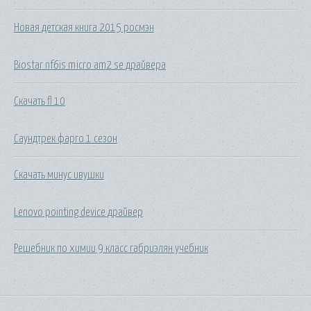
Новая детская книга 2015 росмэн
Biostar nf6is micro am2 se драйвера
Скачать fl 10
Саундтрек фарго 1 сезон
Скачать минус ивушки
Lenovo pointing device драйвер
Решебник по химии 9 класс габриэлян учебник