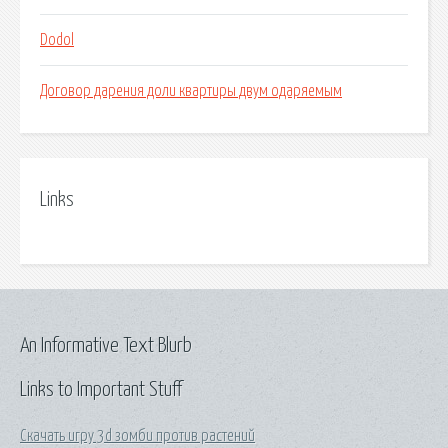
Dodol
Договор дарения доли квартиры двум одаряемым
Links
An Informative Text Blurb
Links to Important Stuff
Скачать игру 3d зомби против растений