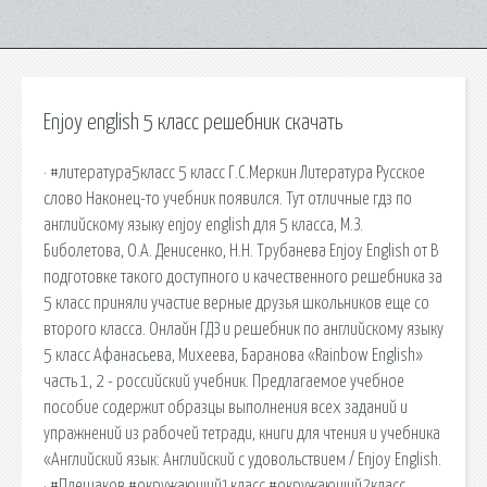
Enjoy english 5 класс решебник скачать
· #литература5класс 5 класс Г.С.Меркин Литература Русское
слово Наконец-то учебник появился. Тут отличные гдз по
английскому языку enjoy english для 5 класса, М.З.
Биболетова, О.А. Денисенко, Н.Н. Трубанева Enjoy English от В
подготовке такого доступного и качественного решебника за
5 класс приняли участие верные друзья школьников еще со
второго класса. Онлайн ГДЗ и решебник по английскому языку
5 класс Афанасьева, Михеева, Баранова «Rainbow English»
часть 1, 2 - российский учебник. Предлагаемое учебное
пособие содержит образцы выполнения всех заданий и
упражнений из рабочей тетради, книги для чтения и учебника
«Английский язык: Английский с удовольствием / Enjoy English.
· #Плешаков #окружающий1класс #окружающий2класс