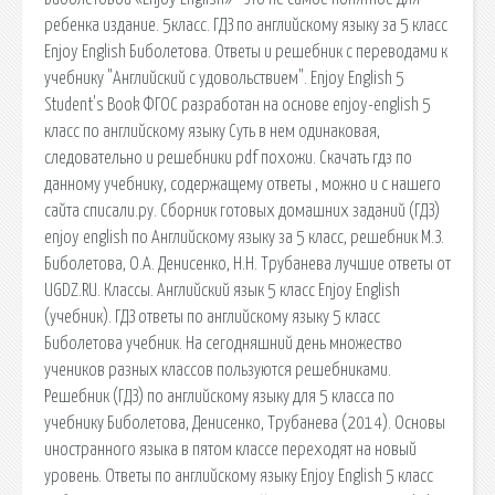
ребенка издание. 5класс. ГДЗ по английскому языку за 5 класс
Enjoy English Биболетова. Ответы и решебник с переводами к
учебнику "Английский с удовольствием". Enjoy English 5
Student's Book ФГОС разработан на основе enjoy-english 5
класс по английскому языку Суть в нем одинаковая,
следовательно и решебники pdf похожи. Скачать гдз по
данному учебнику, содержащему ответы , можно и с нашего
сайта списали.ру. Сборник готовых домашних заданий (ГДЗ)
enjoy english по Английскому языку за 5 класс, решебник М.З.
Биболетова, О.А. Денисенко, Н.Н. Трубанева лучшие ответы от
UGDZ.RU. Классы. Английский язык 5 класс Enjoy English
(учебник). ГДЗ ответы по английскому языку 5 класс
Биболетова учебник. На сегодняшний день множество
учеников разных классов пользуются решебниками.
Решебник (ГДЗ) по английскому языку для 5 класса по
учебнику Биболетова, Денисенко, Трубанева (2014). Основы
иностранного языка в пятом классе переходят на новый
уровень. Ответы по английскому языку Enjoy English 5 класс