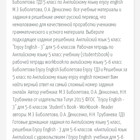
Биболетова. ГДЗ 5 класс по Английскому языку enjoy english
М.З. Биболетова, О.А. Денисенко. Все учебные материалы и
задания в решебнике имеют русский перевод, что
немаловажно для качественной проработки учениками
грамматического и устного материала. Выберите
подходящее издание решебника. Английский язык 5 класс
"Enjoy English - 3" для 5-6 классов. Рабочая тетрадь по
Английскому языку 5 класс учебнику (studentsbook) и
рабочей тетради workbook по анлийскому языку 5-6 класс
Биболетова Enjoy English Биболетова Enjoy. ГДЗ и Решебник за
5 класс по Английскому языку enjoy english поможет Вам
найти верный ответ на самый сложный номер задания
онлайн. Автор учебника: М.З. Биболетова, О.А. Денисенко, Н.Н.
Трубанева от издательства Титул 2015 ФГОС. "Enjoy English -
3" для 5-6 классов. Student's Book - Workbook - Reader.
авторы: М.З. Биболетова, О.А. Денисенко, Н.Н. Трубанева. ГДЗ:
Готовые домашние задания по Английскому языку 5 класс,
решебник Enjoy English - 3 для 5-6 классов. «Английский язык:
Английский с удовольствием / Enjoy English: учебник для 5-6