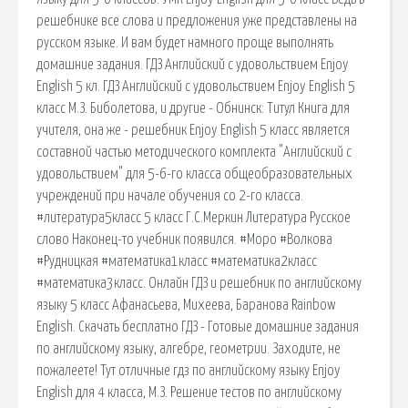
решебнике все слова и предложения уже представлены на
русском языке. И вам будет намного проще выполнять
домашние задания. ГДЗ Английский с удовольствием Enjoy
English 5 кл. ГДЗ Английский с удовольствием Enjoy English 5
класс М.З. Биболетова, и другие - Обнинск: Титул Книга для
учителя, она же - решебник Enjoy English 5 класс является
составной частью методического комплекта "Английский с
удовольствием" для 5-6-го класса общеобразовательных
учреждений при начале обучения со 2-го класса.
#литература5класс 5 класс Г.С.Меркин Литература Русское
слово Наконец-то учебник появился. #Моро #Волкова
#Рудницкая #математика1класс #математика2класс
#математика3класс. Онлайн ГДЗ и решебник по английскому
языку 5 класс Афанасьева, Михеева, Баранова Rainbow
English. Скачать бесплатно ГДЗ - Готовые домашние задания
по английскому языку, алгебре, геометрии. Заходите, не
пожалеете! Тут отличные гдз по английскому языку Enjoy
English для 4 класса, М.З. Решение тестов по английскому