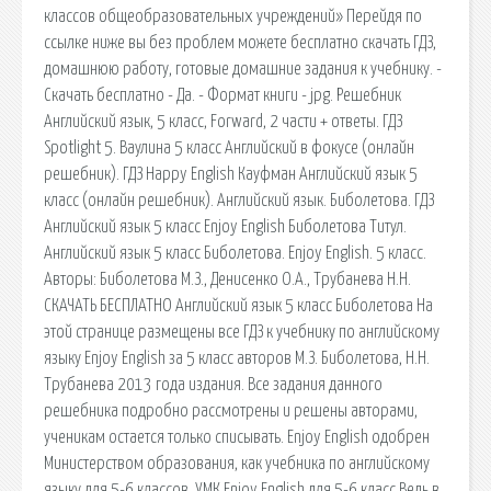
классов общеобразовательных учреждений» Перейдя по
ссылке ниже вы без проблем можете бесплатно скачать ГДЗ,
домашнюю работу, готовые домашние задания к учебнику. -
Скачать бесплатно - Да. - Формат книги - jpg. Решебник
Английский язык, 5 класс, Forward, 2 части + ответы. ГДЗ
Spotlight 5. Ваулина 5 класс Английский в фокусе (онлайн
решебник). ГДЗ Happy English Кауфман Английский язык 5
класс (онлайн решебник). Английский язык. Биболетова. ГДЗ
Английский язык 5 класс Enjoy English Биболетова Титул.
Английский язык 5 класс Биболетова. Enjoy English. 5 класс.
Авторы: Биболетова М.З., Денисенко О.А., Трубанева Н.Н.
СКАЧАТЬ БЕСПЛАТНО Английский язык 5 класс Биболетова На
этой странице размещены все ГДЗ к учебнику по английскому
языку Enjoy English за 5 класс авторов М.З. Биболетова, Н.Н.
Трубанева 2013 года издания. Все задания данного
решебника подробно рассмотрены и решены авторами,
ученикам остается только списывать. Enjoy English одобрен
Министерством образования, как учебника по английскому
языку для 5-6 классов. УМК Enjoy English для 5-6 класс Ведь в