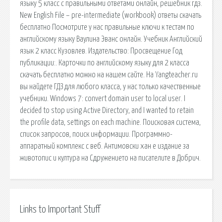
языку 5 класс с правильными ответами онлайн, решебник гдз.
New English File – pre-intermediate (workbook) ответы скачать
бесплатно Посмотрите у нас правильные ключи к тестам по
английскому языку Ваулина Эванс онлайн. Учебник Английский
язык 2 класс Кузовлев. Издательство: Просвещение Год
публикации:. Карточки по английскому языку для 2 класса
скачать бесплатно можно на нашем сайте. На Yangteacher.ru
вы найдете ГДЗ для любого класса, у нас только качественные
учебники. Windows 7: convert domain user to local user. I
decided to stop using Active Directory, and I wanted to retain
the profile data, settings on each machine. Поисковая сиcтема,
список запросов, поиск информации. Программно-
аппаратный комплекс с веб. Антимовски хан е издание за
животопис и култура на Сдружението на писателите в Добрич.
Links to Important Stuff