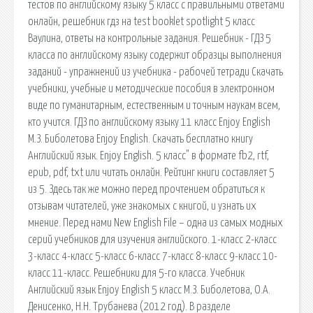
тестов по английскому языку 5 класс с правильными ответами
онлайн, решебник гдз на test booklet spotlight 5 класс
Ваулина, ответы на контрольные задания. Решебник - ГДЗ 5
класса по английскому языку содержит образцы выполнения
заданий - упражнений из учебника - рабочей тетради Скачать
учебники, учебные и методические пособия в электронном
виде по гуманитарным, естественным и точным наукам всем,
кто учится. ГДЗ по английскому языку 11 класс Enjoy English
М.З. Биболетова Enjoy English. Скачать бесплатно книгу
Английский язык. Enjoy English. 5 класс" в формате fb2, rtf,
epub, pdf, txt или читать онлайн. Рейтинг книги составляет 5
из 5. Здесь так же можно перед прочтением обратиться к
отзывам читателей, уже знакомых с книгой, и узнать их
мнение. Перед нами New English File – одна из самых модных
серий учебников для изучения английского. 1-класс 2-класс
3-класс 4-класс 5-класс 6-класс 7-класс 8-класс 9-класс 10-
класс 11-класс. Решебники для 5-го класса. Учебник
Английский язык Enjoy English 5 класс М.З. Биболетова, О.А.
Денисенко, Н.Н. Трубанева (2012 год). В разделе