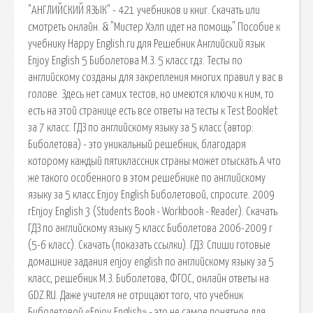
"АНГЛИЙСКИЙ ЯЗЫК" - 421 учебников и книг. Скачать или
смотреть онлайн. & "Мистер Хэлп идет на помощь" Пособие к
учебнику Happy English.ru для Решебник Английский язык
Enjoy English 5 Биболетова М.З. 5 класс гдз. Тесты по
английскому созданы для закрепления многих правил у вас в
голове. Здесь нет самих тестов, но имеются ключи к ним, то
есть на этой странице есть все ответы на тесты к Test Booklet
за 7 класс. ГДЗ по английскому языку за 5 класс (автор:
Биболетова) - это уникальный решебник, благодаря
которому каждый пятиклассник страны может отыскать А что
же такого особенного в этом решебнике по английскому
языку за 5 класс Enjoy English Биболетовой, спросите. 2009
гEnjoy English 3 (Students Book - Workbook - Reader). Скачать
ГДЗ по английскому языку 5 класс Биболетова 2006-2009 г
(5-6 класс). Скачать (показать ссылки). ГДЗ: Спиши готовые
домашние задания enjoy english по английскому языку за 5
класс, решебник М.З. Биболетова, ФГОС, онлайн ответы на
GDZ.RU. Даже учителя не отрицают того, что учебник
Биболетовой «Enjoy English» - это не самое понятное для