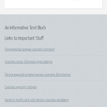
An Informative Text Blurb
Links to Important Stuff
Подземелье ведьм скачать торрент
Скачать хиты сборник руки вверх
Песня вдыхай в меня жизнь скачать бесплатно
Скачать курорт рэйчел
Generic multi card usb device скачать драйвер