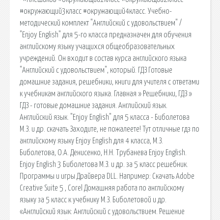
#окружающий3класс #окружающий4класс. Учебно-
методический комплект "Английский с удовольствием" /
"Enjoy English" для 5-го класса предназначен для обучения
английскому языку учащихся общеобразовательных
учреждений. Он входит в состав курса английского языка
"Английский с удовольствием", который. ГДЗ Готовые
домашние задания, решебники, книги для учителя с ответами
к учебникам английского языка. Главная » Решебники, ГДЗ »
ГДЗ - готовые домашние задания. Английский язык.
Английский язык. "Enjoy English" для 5 класса - Биболетова
М.З. и др. cкачать Заходите, не пожалеете! Тут отличные гдз по
английскому языку Enjoy English для 4 класса, М.З.
Биболетова, О.А. Денисенко, Н.Н. Трубанева Enjoy English.
Enjoy English 3 Биболетова М.З. и др. за 5 класс решебник.
Программы и игры Драйвера DLL. Например: Скачать Adobe
Creative Suite 5 , Corel Домашняя работа по английскому
языку за 5 класс к учебнику М.З. Биболетовой и др.
«Английский язык: Английский с удовольствием. Решение