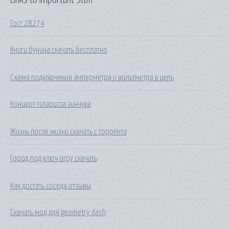
Гост 28274
Книги бунина скачать бесплатно
Схема подключения амперметра и вольтметра в цепь
Концерт гитариста зинчука
Жизнь после жизни скачать с торрента
Город под ключ игру скачать
Как достать соседа отзывы
Скачать мод для geometry dash