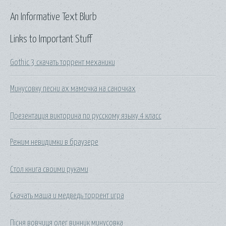
An Informative Text Blurb
Links to Important Stuff
Gothic 3 скачать торрент механики
Минусовку песни ах мамочка на саночках
Презентация викторина по русскому языку 4 класс
Режим невидимки в браузере
Стол книга своими руками
Скачать маша и медведь торрент игра
Пісня вовчиця олег винник минусовка