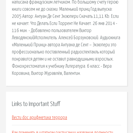
написана французским летчиком. По большому счету герою
книги совсем не до сказки. Маленький принц Год выпуска:
2005 Автор: Антуан Де Сент Экзюпери Скачать 11,11 Kb. Если
не качает: Что Делать Если Торрент Не Качает. 26 янв 2014 -
116 мин. - Добавлено пользователем Виктор
ЛеводянскийИсполнитель: Алексей Борзуновский. Аудиокнига
«Маленький Принц» автора Антуана де Сент – Экзюпери это
профессионально поставленный радиоспектакль который
понравится детям и не оставит равнодушными взрослых.
Фонохрестоматия к учебнику Литература. 6 класс - Вера
Коровина, Виктор Журавлёв, Валентин.
Links to Important Stuff
Вести doc арифметика террора
Как поменять в штатном расписании название должности