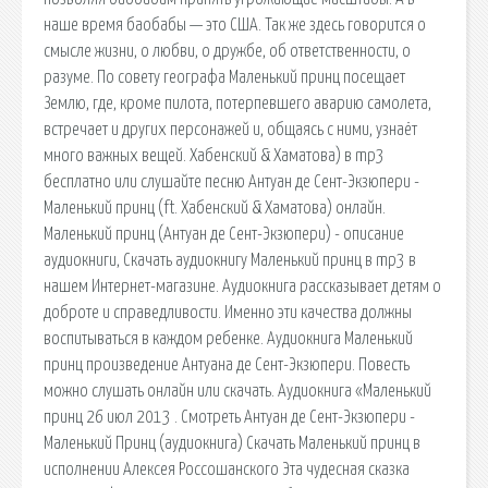
наше время баобабы — это США. Так же здесь говорится о
смысле жизни, о любви, о дружбе, об ответственности, о
разуме. По совету географа Маленький принц посещает
Землю, где, кроме пилота, потерпевшего аварию самолета,
встречает и других персонажей и, общаясь с ними, узнаёт
много важных вещей. Хабенский & Хаматова) в mp3
бесплатно или слушайте песню Антуан де Сент-Экзюпери -
Маленький принц (ft. Хабенский & Хаматова) онлайн.
Маленький принц (Антуан де Сент-Экзюпери) - описание
аудиокниги, Скачать аудиокнигу Маленький принц в mp3 в
нашем Интернет-магазине. Аудиокнига рассказывает детям о
доброте и справедливости. Именно эти качества должны
воспитываться в каждом ребенке. Аудиокнига Маленький
принц произведение Антуана де Сент-Экзюпери. Повесть
можно слушать онлайн или скачать. Аудиокнига «Маленький
принц 26 июл 2013 . Смотреть Антуан де Сент-Экзюпери -
Маленький Принц (аудиокнига) Скачать Маленький принц в
исполнении Алексея Россошанского Эта чудесная сказка