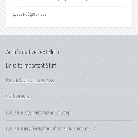
Здесь найдется все.
An Informative Text Blurb
Links to Important Stuff
Купить бланк cmr в комусе
Футбол лого
Скачать шадл файт 2 на компьютер
Скачать книгу бесплатно оборванные нити том 2