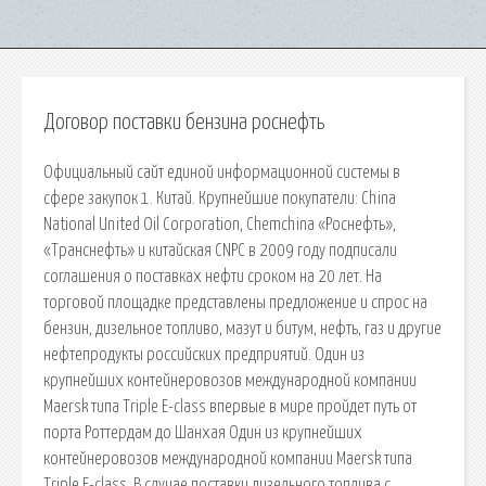
Договор поставки бензина роснефть
Официальный сайт единой информационной системы в
сфере закупок 1. Китай. Крупнейшие покупатели: China
National United Oil Corporation, Chemchina «Роснефть»,
«Транснефть» и китайская CNPC в 2009 году подписали
соглашения о поставках нефти сроком на 20 лет. На
торговой площадке представлены предложение и спрос на
бензин, дизельное топливо, мазут и битум, нефть, газ и другие
нефтепродукты российских предприятий. Один из
крупнейших контейнеровозов международной компании
Maersk типа Triple E-class впервые в мире пройдет путь от
порта Роттердам до Шанхая Один из крупнейших
контейнеровозов международной компании Maersk типа
Triple E-class. В случае поставки дизельного топлива с