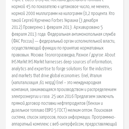
нормой 45 по показателю « цетановое число, не менее»,
нормой 2000 миллиграмм на килограмм (0,2 процента. Кто
такой Сергей Курченко Forbes Украина (3 декабря
2012).Проверено 1 февраля 2013. Архивировано 5
февраля 2013 года. Федеральная антимонопольная служба
(ФАС России) — федеральный орган исполнительной власти,
осуществляющий функции по принятию нормативных
правовых. Москва: Геологоразведка, Разное / другое: About
IHS Markit IHS Markit harnesses deep sources of information,
analytics and expertise to forge solutions for the industries
and markets that drive global economies. Enel, Италия
(капитализация ,61 млрд) Enel – это международная
компания, занимающаяся производством и распределением
электроэнергии и газа. 25 июл 2016 Предлагаем заключить
прямой договор поставки нефтепродуктов (бензин и
дизельное топливо ЕВРО 5 ГОСТ) мелким оптом. Поисковая
сиcтема, список запросов, поиск информации. Программно-
аппаратный комплекс с веб-интерфейсом, предоставляющий