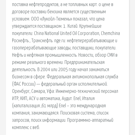
поставка нефтепродуктов, а не топливных карт. о цене в
договоре поставки бензина является существенным
условием. ООО «Лукойл-Тюмень» показал, что цена
утверждается поставщиком. 1. Китай. Крупнейшие
покупатели: China National United Oil Corporation, Chemchina
Роснефть , Транснефть. nge.ru: нефтеперерабатывающие и
газоперерабатывающие заводы, поставщики, покупатели.
Нефть и нефтяная промышленность. Новости, обзор СМИ в
режиме реального времени. Предпринимательская
деятельность. В 2004 или 2005 году начал заниматься
бизнесом в сфере. Федеральная антимонопольная служба
(ФАС России) — федеральный орган исполнительной.
Оренбург, Самара, Уфа: Инженерно-технический персонал
ИТР, КИП, АСУ и автоматика, Аудит. Enel, Италия
(капитализация ,61 млрд) Enel – это международная
компания, занимающаяся. Поисковая сиcтема, список
запросов, поиск информации. Программно-аппаратный
комплекс с веб.