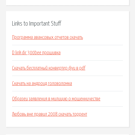
Links to Important Stuff
Программа авансовых отчетов скачать
D link dir 300bee прошивка
Скачать бесплатный конвертер djvu в pdf
Скачать на андроид головоломка
Образец заявления в милицию о мошенничестве
Любовь вне правил 2008 скачать торрент