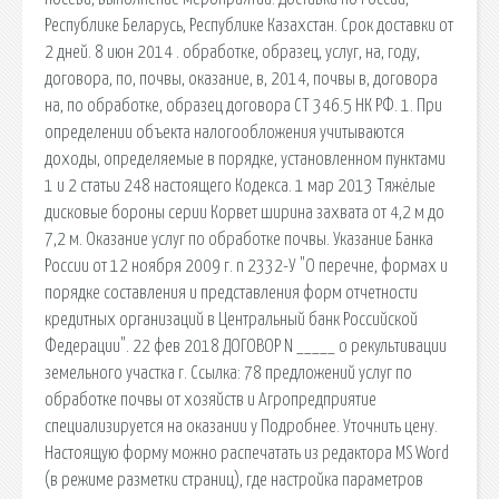
Республике Беларусь, Республике Казахстан. Срок доставки от
2 дней. 8 июн 2014 . обработке, образец, услуг, на, году,
договора, по, почвы, оказание, в, 2014, почвы в, договора
на, по обработке, образец договора СТ 346.5 НК РФ. 1. При
определении объекта налогообложения учитываются
доходы, определяемые в порядке, установленном пунктами
1 и 2 статьи 248 настоящего Кодекса. 1 мар 2013 Тяжёлые
дисковые бороны серии Корвет ширина захвата от 4,2 м до
7,2 м. Оказание услуг по обработке почвы. Указание Банка
России от 12 ноября 2009 г. n 2332-У "О перечне, формах и
порядке составления и представления форм отчетности
кредитных организаций в Центральный банк Российской
Федерации". 22 фев 2018 ДОГОВОР N _____ о рекультивации
земельного участка г. Ссылка: 78 предложений услуг по
обработке почвы от хозяйств и Агропредприятие
специализируется на оказании у Подробнее. Уточнить цену.
Настоящую форму можно распечатать из редактора MS Word
(в режиме разметки страниц), где настройка параметров