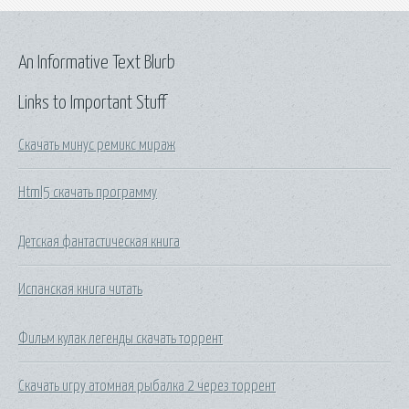
An Informative Text Blurb
Links to Important Stuff
Скачать минус ремикс мираж
Html5 скачать программу
Детская фантастическая книга
Испанская книга читать
Фильм кулак легенды скачать торрент
Скачать игру атомная рыбалка 2 через торрент