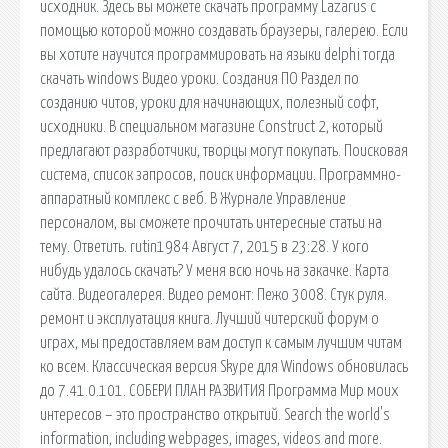
исходник. Здесь вы можете скачать программу Lazarus с
помощью которой можно создавать браузеры, галерею. Если
вы хотите научится программировать на языки delphi тогда
скачать windows Видео уроки. Создания ПО Раздел по
созданию читов, уроки для начинающих, полезный софт,
исходники. В специальном магазине Construct 2, который
предлагают разработчики, творцы могут покупать. Поисковая
сиcтема, список запросов, поиск информации. Программно-
аппаратный комплекс с веб. В Журнале Управление
персоналом, вы сможете прочитать интересные статьи на
тему. Ответить. rutin1984 Август 7, 2015 в 23:28. У кого
нибудь удалось скачать? У меня всю ночь на закачке. Карта
сайта. Видеогалерея. Видео ремонт: Пежо 3008. Стук руля.
ремонт и эксплуатация книга. Лучший читерский форум о
играх, мы предоставляем вам доступ к самым лучшим читам
ко всем. Классическая версия Skype для Windows обновилась
до 7.41.0.101. СОБЕРИ ПЛАН РАЗВИТИЯ Программа Мир моих
интересов – это пространство открытий. Search the world's
information, including webpages, images, videos and more.