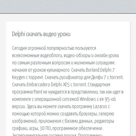
Delphi скачать видео уроки
Сегодня огромной популярностью пользуются
всевозможные видеоблоги, видео-обзоры и онлайн уроки
по самым различным вопросам и жизненным ситуациям:
начиная от уроков кулинарного. Скачать Borland Delphi 7
Keygen с торрент. Скачать русификатор для Делфи 7 с torrent.
Скачать Embarcadero Delphi XE5 с torrent. Стандартная
программа Paint не нуждается в представлении, так как идет в
комплекте с операционной ситсемой Windows с ее 95-ой
версии. Здесь вы можете скачать программу Lazarus с
помощью которой можно создавать браузеры, галерею
изображений, приложения с базами данных, редакторы
графики, игры, 3D ПО, программное обеспечение.
Экспериментальная система поиска. Программно-