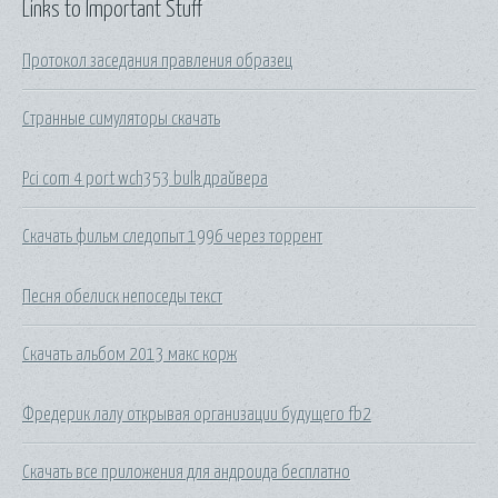
Links to Important Stuff
Протокол заседания правления образец
Странные симуляторы скачать
Pci com 4 port wch353 bulk драйвера
Скачать фильм следопыт 1996 через торрент
Песня обелиск непоседы текст
Скачать альбом 2013 макс корж
Фредерик лалу открывая организации будущего fb2
Скачать все приложения для андроида бесплатно