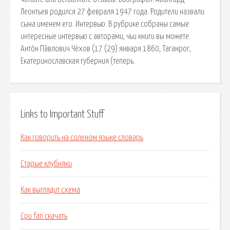
Леонтьев родился 27 февраля 1947 года. Родители назвали
сына именем его. Интервью. В рубрике собраны самые
интересные интервью с авторами, чьи книги вы можете.
Анто́н Па́влович Че́хов (17 (29) января 1860, Таганрог,
Екатеринославская губерния (теперь.
Links to Important Stuff
Как говорить на соленом языке словарь
Старые клубняки
Как выглядит схема
Cpu fan скачать