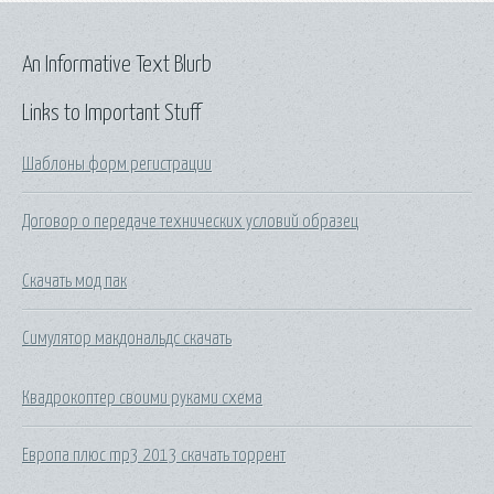
An Informative Text Blurb
Links to Important Stuff
Шаблоны форм регистрации
Договор о передаче технических условий образец
Скачать мод пак
Симулятор макдональдс скачать
Квадрокоптер своими руками схема
Европа плюс mp3 2013 скачать торрент