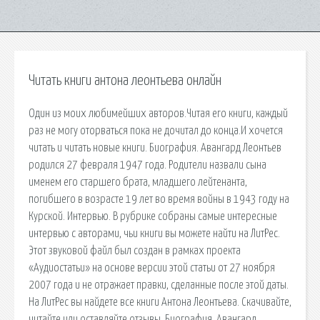
Читать книги антона леонтьева онлайн
Один из моих любимейших авторов.Читая его книги, каждый
раз не могу оторваться пока не дочитал до конца.И хочется
читать и читать новые книги. Биография. Авангард Леонтьев
родился 27 февраля 1947 года. Родители назвали сына
именем его старшего брата, младшего лейтенанта,
погибшего в возрасте 19 лет во время войны в 1943 году на
Курской. Интервью. В рубрике собраны самые интересные
интервью с авторами, чьи книги вы можете найти на ЛитРес.
Этот звуковой файл был создан в рамках проекта
«Аудиостатьи» на основе версии этой статьи от 27 ноября
2007 года и не отражает правки, сделанные после этой даты.
На ЛитРес вы найдете все книги Антона Леонтьева. Скачивайте,
читайте или оставляйте отзывы. Биография. Авангард