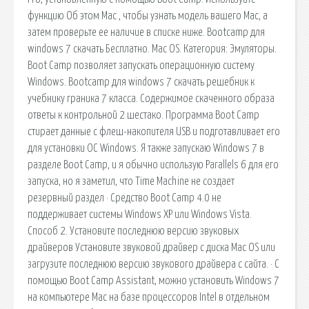
функцию Об этом Mac , чтобы узнать модель вашего Mac, а
затем проверьте ее наличие в списке ниже. Bootcamp для
windows 7 скачать Бесплатно. Mac OS. Категория: Эмуляторы.
Boot Camp позволяет запускать операционную систему
Windows. Bootcamp для windows 7 скачать решебник к
учебнику граника 7 класса. Содержимое скаченного образа
ответы к контрольной 2 шестако. Программа Boot Camp
стирает данные с флеш-накопителя USB и подготавливает его
для установки ОС Windows. Я также запускаю Windows 7 в
разделе Boot Camp, и я обычно использую Parallels 6 для его
запуска, но я заметил, что Time Machine не создает
резервный раздел · Средство Boot Camp 4.0 не
поддерживает системы Windows XP или Windows Vista.
Способ 2. Установите последнюю версию звуковых
драйверов Установите звуковой драйвер с диска Mac OS или
загрузите последнюю версию звукового драйвера с сайта. · С
помощью Boot Camp Assistant, можно установить Windows 7
на компьютере Mac на базе процессоров Intel в отдельном