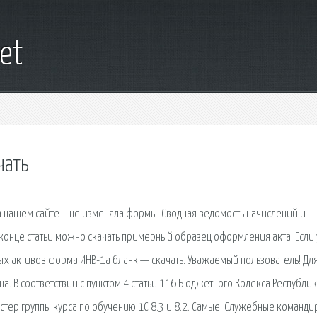
et
чать
а нашем сайте – не изменяла формы. Сводная ведомость начислений и
 конце статьи можно скачать примерный образец оформления акта. Если 
х активов форма ИНВ-1а бланк — скачать. Уважаемый пользователь! Дл
а. В соответствии с пунктом 4 статьи 116 Бюджетного Кодекса Республи
стер группы курса по обучению 1С 8.3 и 8.2. Самые. Служебные команд