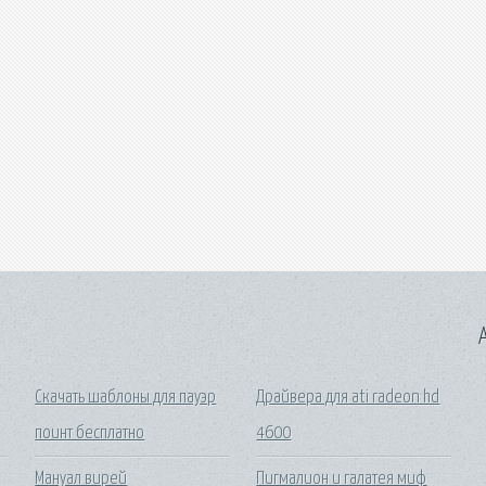
A
Скачать шаблоны для пауэр
Драйвера для ati radeon hd
поинт бесплатно
4600
Мануал вирей
Пигмалион и галатея миф