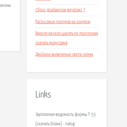
законы
Сброс драйверов windows 7
.
Расписание поездов на оредеж
Вместе весело шагать по просторам
скачать минусовка
Двойное включение света схема
Links
Зарплатная ведомость формы Т-53
(скачать бланк) - nalog.