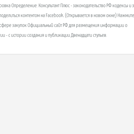
ровка Определение. Консультант Плюс - законодательство РФ кодексы и 
поделиться контентом на Facebook. (Открывается в новом окне) Нажмите
сфере закупок Официальный сайт РФ для размещения информации о
и - с истории создания и публикации Двенадцати стульев.