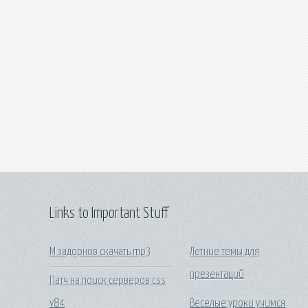
Links to Important Stuff
М задорнов скачать mp3
Летние темы для
презентаций
Патч на поиск серверов css
v84
Веселые уроки учимся