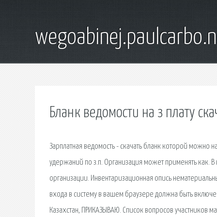
wegoabinej.paulcarbo.n
Бланк ведомости на з плату ска
Зарплатная ведомость - скачать бланк которой можно н
удержаний по з.п. Организация может применять как. В
организации. Инвентаризационная опись нематериальны
входа в систему в вашем браузере должна быть включен
Казахстан, ПРИКАЗЫВАЮ. Список вопросов участников ма