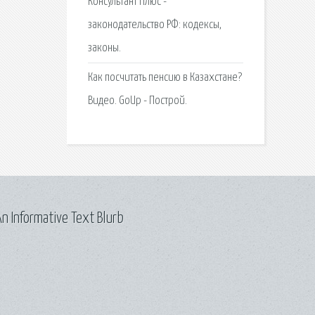
Консультант Плюс -
законодательство РФ: кодексы,
законы.
Как посчитать пенсию в Казахстане?
Видео. GoUp - Построй.
n Informative Text Blurb