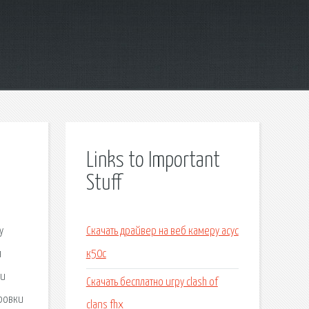
Links to Important
Stuff
у
Скачать драйвер на веб камеру асус
я
к50с
ки
Скачать бесплатно игру clash of
ировки
clans fhx