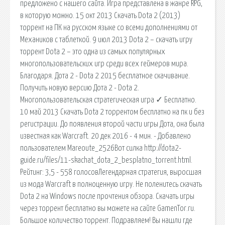
предложено с нашего сайта. Игра представлена в жанре RPG,
в которую можно. 15 окт 2013 Скачать Dota 2 (2013)
торрент на ПК на русском языке со всеми дополнениями от
Механиков с таблеткой. 9 июл 2013 Dota 2 – скачать игру
торрент Dota 2 – это одна из самых популярных
многопользовательских игр среди всех геймеров мира.
Благодаря. Дота 2 - Dota 2 2015 бесплатное скачивание.
Получить новую версию Дота 2 - Dota 2.
Многопользовательская стратегическая игра ✓ Бесплатно.
10 май 2013 Скачать Dota 2 торрентом бесплатно на пк и без
регистрации. До появления второй части игры Дота, она была
известная как Warcraft. 20 дек 2016 - 4 мин. - Добавлено
пользователем Mareoute_2526Вот силка http://dota2-
guide.ru/files/11-skachat_dota_2_besplatno_torrent.html.
Рейтинг: 3,5 - 558 голосовЛегендарная стратегия, выросшая
из мода Warcraft в полноценную игру. Не поленитесь скачать
Dota 2 на Windows после прочтения обзора. Скачать игры
через торрент бесплатно вы можете на сайте GamenTor.ru.
Большое количество торрент. Подравляем! Вы нашли где