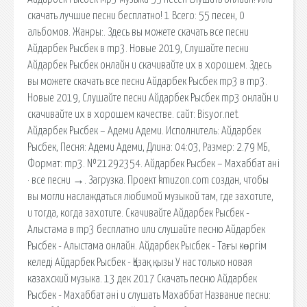
скачать лучшие песни бесплатно! 1 Всего: 55 песен, 0
альбомов. Жанры:. Здесь вы можете скачать все песни
Айдарбек Рысбек в mp3. Новые 2019, Слушайте песни
Айдарбек Рысбек онлайн и скачивайте их в хорошем. Здесь
вы можете скачать все песни Айдарбек Рысбек mp3 в mp3.
Новые 2019, Слушайте песни Айдарбек Рысбек mp3 онлайн и
скачивайте их в хорошем качестве. сайт: Bisyor.net.
Айдарбек Рысбек – Адеми Адеми. Исполнитель: Айдарбек
Рысбек, Песня: Адеми Адеми, Длина: 04:03, Размер: 2.79 МБ,
Формат: mp3. №21292354. Айдарбек Рысбек – Махаббат ані
· все песни →. Загрузка. Проект kmuzon.com создан, чтобы
вы могли наслаждаться любимой музыкой там, где захотите,
и тогда, когда захотите. Скачивайте Айдарбек Рысбек -
Алыстама в mp3 бесплатно или слушайте песню Айдарбек
Рысбек - Алыстама онлайн. Айдарбек Рысбек - Тағы көргім
келеді Айдарбек Рысбек - Қазақ қызы У нас только новая
казахский музыка. 13 дек 2017 Скачать песню Айдарбек
Рысбек - Махаббат әні и слушать Махаббат Название песни: