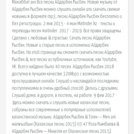
Махаббат әні Все песни Айдарбек Рысбек. Новую музыку от
Айдарбек Рысбек можно слушать онлайн или скачать свежие
новинки в формате mp3, песни Айдарбек Рысбек бесплатно и
без регистрации. 2 янв 2015 - 4 мин.Matinder.kz - тексты и
переводы песен mәtinder. 2017 - 2019. Все права защищены.
Сделано с любовью & страстью. Сачать песни Айдарбек
Рысбек. Новые и старые песни в исполнении Айдарбек
Рысбек. На этой странице вы сможете скачать песни Айдарбек
Рысбек &, все песни из публичных источников, как Youtube,
VK. Всего найдено было 40 песен. Айдарбек Рысбек 2018
доступна в лучшем качестве 320kbps с возможностью
прослушивания онлайн. Слушай и наслаждайся последними
поступлениями в очень удобный способ. Делись с друзьями.
Слушай дома, в дороге, в постели, на работе. 9 фев 2017
Здесь можно скачать и слушать новые казахские песни,
собраны все современные и популярные исполнителей
казахстанской музыки. Айдарбек Рысбек & Тілек — Мен әлі
жалғызбын (Казахские песни 2015) 03:47 Роза Рымбаева &
Айдарбек Рысбек — Мәңгілік ел (Казахские песни 2015).