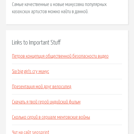
Самые качественные и новые минусовки популярных
казахских артистов можно найти в данной.
Links to Important Stuff
Петров концепция общественной безопасности видео
Sia big girls cry минус
Презентация мой друг велосипед
Скачать я твой герой индийский фильм
Сколько серий в сериале ментовские войны
Чит на сайт seosprint