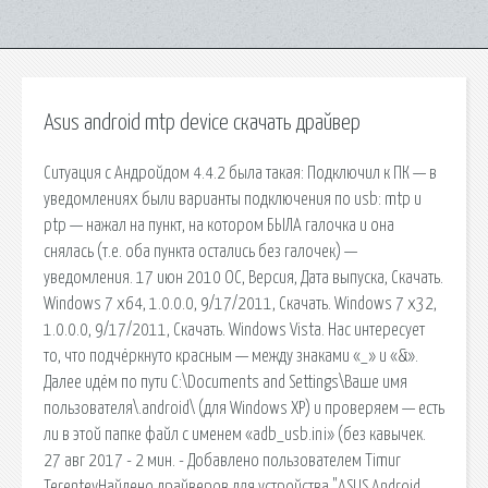
Asus android mtp device скачать драйвер
Ситуация с Андройдом 4.4.2 была такая: Подключил к ПК — в
уведомлениях были варианты подключения по usb: mtp и
ptp — нажал на пункт, на котором БЫЛА галочка и она
снялась (т.е. оба пункта остались без галочек) —
уведомления. 17 июн 2010 ОС, Версия, Дата выпуска, Скачать.
Windows 7 x64, 1.0.0.0, 9/17/2011, Скачать. Windows 7 x32,
1.0.0.0, 9/17/2011, Скачать. Windows Vista. Нас интересует
то, что подчёркнуто красным — между знаками «_» и «&».
Далее идём по пути C:\Documents and Settings\Ваше имя
пользователя\.android\ (для Windows XP) и проверяем — есть
ли в этой папке файл с именем «adb_usb.ini» (без кавычек.
27 авг 2017 - 2 мин. - Добавлено пользователем Timur
TerentevНайдено драйверов для устройства "ASUS Android