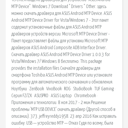
MTP Device". Windows 7 Download " Drivers " Other. здесь
можно скачать драйвера для ASUS Android MTP Device. ASUS
Android MTP Device Driver for Vista/Windows 7 - Этот пакет
содержит установочные файлы для ASUS Android MTP
драйверов устройств версии. Microsoft MTP Device Driver -
Пакет предоставляет файлы для установки Microsoft MTP
драйверов ASUS Android Composite ADB Interface Driver.
Скачать драйвер ASUS Android MTP Device Driver 1.0.0.3 for
Vista/Windows 7/ Windows 8 бесплатно. This package
provides the installation files Скачайте драйверы для
смартфона Toshiba ASUS Android MTP Device или установите
программу для автоматического скачивания и обновления.
Ноутбуки · ZenBook · VivoBook · ROG · StudioBook · TUF Gaming ·
Серия FZ/ZX · ASUSPRO · ASUS Laptop · Chromebook ·
Приложения и технологии. 8 ноя 2017 - 2 мин.Решение
проблемы 'MTP USB DEVICE' скачать драйвер (Другой способ в
описании). 373. jeffreyreddy1958. 23 апр 2016 Как исправить
ошибку: USB — устройство MTP — Отказ Судя по всему, была