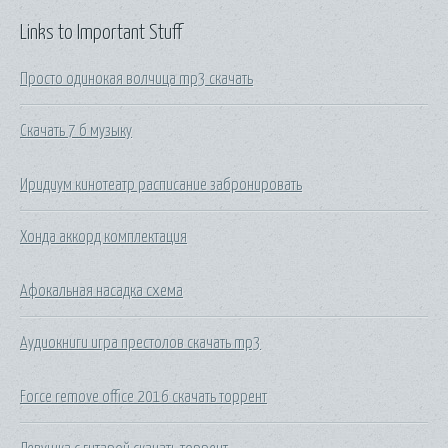
Links to Important Stuff
Просто одинокая волчица mp3 скачать
Скачать 7 б музыку
Иридиум кинотеатр расписание забронировать
Хонда аккорд комплектация
Афокальная насадка схема
Аудиокниги игра престолов скачать mp3
Force remove office 2016 скачать торрент