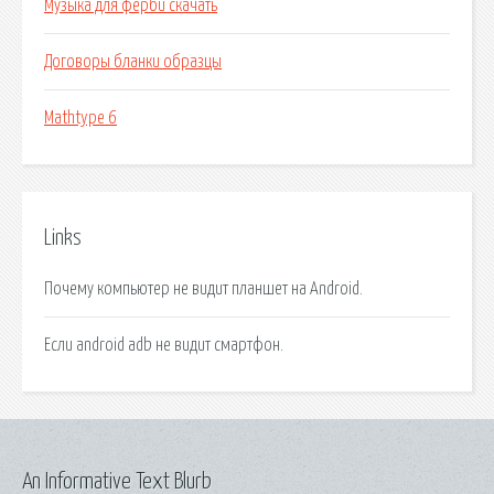
Музыка для ферби скачать
Договоры бланки образцы
Mathtype 6
Links
Почему компьютер не видит планшет на Android.
Если android adb не видит смартфон.
An Informative Text Blurb