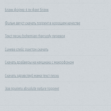
Бланк форма 4 пн факт бланк
Фильм август скачать торрент в хорошем качестве
Текст песни bohemian rhapsody перевод
Синева спейс рингтон скачать
Скачать драйверы на наушники с микрофоном
Скачать здравствуй мама текст песни
Зов припяти absolute nature торрент