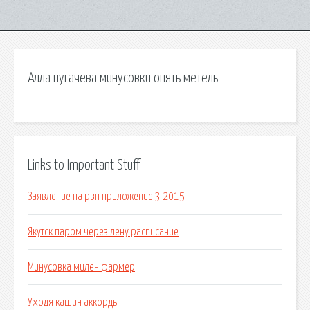
Алла пугачева минусовки опять метель
Links to Important Stuff
Заявление на рвп приложение 3 2015
Якутск паром через лену расписание
Минусовка милен фармер
Уходя кашин аккорды