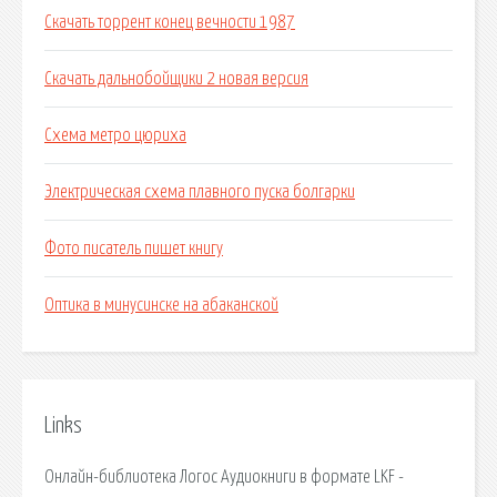
Скачать торрент конец вечности 1987
Скачать дальнобойщики 2 новая версия
Схема метро цюриха
Электрическая схема плавного пуска болгарки
Фото писатель пишет книгу
Оптика в минусинске на абаканской
Links
Онлайн-библиотека Логос Аудиокниги в формате LKF -