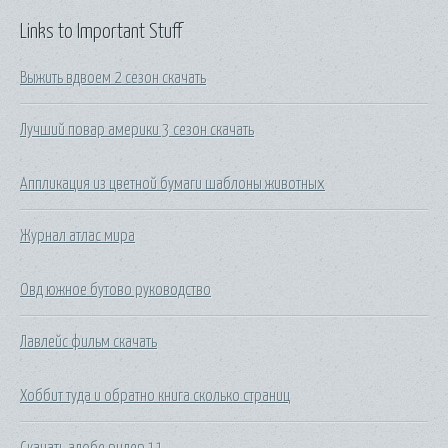
Links to Important Stuff
Выжить вдвоем 2 сезон скачать
Лучший повар америки 3 сезон скачать
Аппликация из цветной бумаги шаблоны животных
Журнал атлас мира
Овд южное бутово руководство
Лавлейс фильм скачать
Хоббит туда и обратно книга сколько страниц
Скачать адобе ридер 11