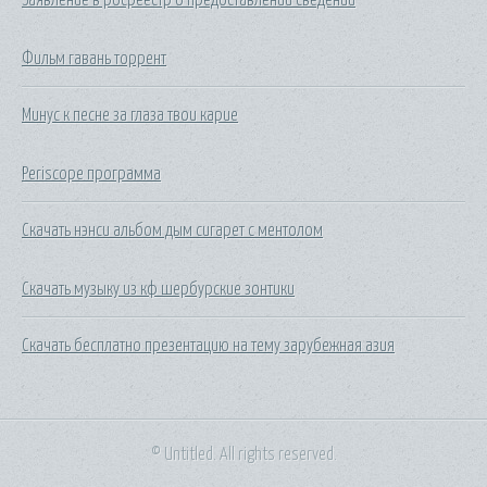
Фильм гавань торрент
Минус к песне за глаза твои карие
Periscope программа
Скачать нэнси альбом дым сигарет с ментолом
Скачать музыку из кф шербурские зонтики
Скачать бесплатно презентацию на тему зарубежная азия
© Untitled. All rights reserved.