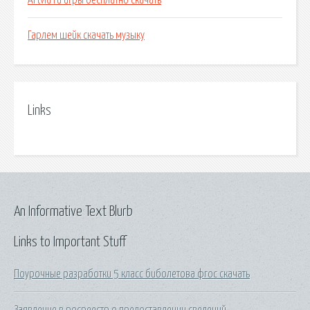
Artvid ru игры бесплатно скачать
Гарлем шейк скачать музыку
Links
An Informative Text Blurb
Links to Important Stuff
Поурочные разработки 5 класс биболетова фгос скачать
Заявление в росреестр о предоставлении сведений