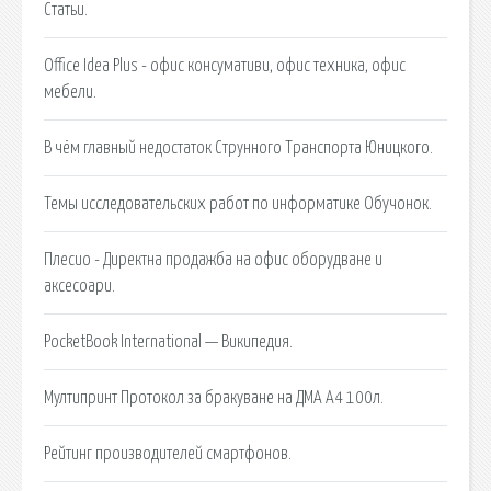
Статьи.
Office Idea Plus - офис консумативи, офис техника, офис
мебели.
В чём главный недостаток Струнного Транспорта Юницкого.
Темы исследовательских работ по информатике Обучонок.
Плесио - Директна продажба на офис оборудване и
аксесоари.
PocketBook International — Википедия.
Мултипринт Протокол за бракуване на ДМА А4 100л.
Рейтинг производителей смартфонов.