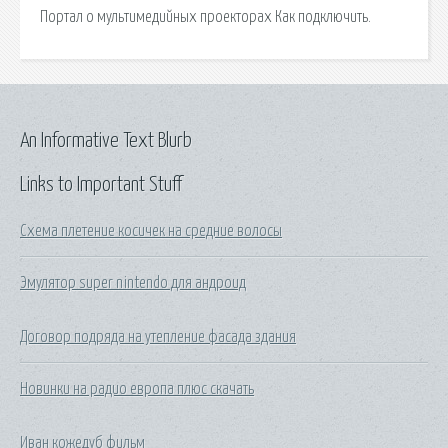
Портал о мультимедийных проекторах Как подключить.
An Informative Text Blurb
Links to Important Stuff
Схема плетение косичек на средние волосы
Эмулятор super nintendo для андроид
Договор подряда на утепление фасада здания
Новинки на радио европа плюс скачать
Иван кожедуб фильм